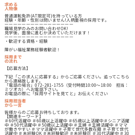
求める
人物像
普通運転免許(AT限定可)を持っている方
経験・年齢・性別は問いません!人柄重視の採用です。
ーーーーーーーーーーーーーーーー
職場見学のみのお問い合わせOK!
見学後、面接に進むか決めていただけます！
ーーーーーーーーーーーーーーーー
・歓迎する資格・経験
障がい福祉業務経験者歓迎！
採用まで
の流れ
【応募方法】
下記「この求人に応募する」からご応募ください。追ってこちら
から連絡致します。
「電話の場合」072-281-1755（受付時間10:00～18:00 担当：
ミツオカ）へお電話下さい。
お電話の際に「採用サイトを見てと」お伝えください
採用担当者
から一言
皆様からのご応募お待ちしております。
【関連キーワード】
＃60代活躍中 ＃60歳以上活躍中 ＃65歳以上活躍中＃シニア活躍
中 ＃50代活躍中 ＃50歳以上活躍中 ＃主婦 ＃主婦活躍中 ＃ママ
が働きやすい ＃ママ活躍中 ＃子育て世代多数在籍 ＃子育て世代
活躍中 ＃未経験OK ＃未経験歓迎 ＃未経験可 ＃30代活躍中 ＃30