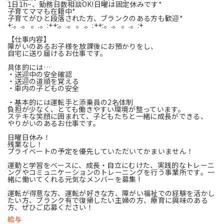
1日1h~、勤務日数相談OK!日曜は固定休みです*
子育てママも在籍中*
子育てがひと段落された方、ブランクのある方も歓迎*
+:。.。 。.。:++:。.。 。.。:++:。.。 。.。:+
【仕事内容】
障がいのあるお子様を放課後にお預かりをし、
自宅に送り届けるお仕事です。
具体的には…
・送迎中の安全確認
・送迎の道順を覚える
・車内の子どもの安全
・基本的には運転手と添乗員の2名体制
負担が少なく、とても働きやすい環境が整っています。
ステキな笑顔に囲まれて、子どもたちと一緒に成長ができる、
やりがいのあるお仕事です。
日曜日休み！
残業なし！
プライベートの予定を優先していただいてかまいません！
運動と学習をベースに、成長・自立にむけた、実践的なトレーニ
ングやコミュニケーションのトレーニングを行う事業所です。一
緒に働いてくれる元気なメンバーを募集 !
運転が得意な方、運転が好きな方、障がい福祉での経験を活かし
たい方、ブランク有で復帰したい主婦の方、療育に興味のある
方、ぜひご応募ください！
給与