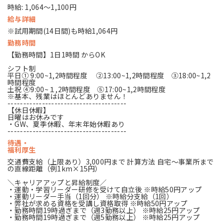
時給: 1,064～1,100円
給与詳細
※試用期間(14日間)も時給1,064円
勤務時間
【勤務時間】1日1時間 からOK
シフト制
平日➀ 9:00~1,2時間程度 ②13:00~1,2時間程度 ③18:00~1,2
時間程度
土祝 ④9:00~１,2時間程度 ⑤17:00~1,2時間程度
※基本、残業はほとんどありません！
--------------------------------------
【休日休暇】
日曜はお休みです
・GW、夏季休暇、年末年始休暇あり
--------------------------------------
待遇・
福利厚生
交通費支給（上限あり）3,000円まで 計算方法 自宅～事業所まで
の直線距離（例1km×15円）
＼キャリアアップと昇給制度／
・運動・学習リーダー研修を受けて自立後 ※時給50円アップ
・運動リーダー手当（1回分） ※時給分支給（1回）
・弊社が求める資格を受講し資格取得 ※時給50円アップ
・勤務時間19時過ぎまで（週3勤務以上） ※時給25円アップ
・勤務時間19時過ぎまで（週5勤務以上） ※時給25円アップ