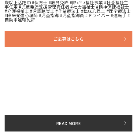
歳以上活躍中 #保育士 #教員免許 #障がい福祉事業 #社会福祉主
事任用 #児童発達支援管理責任者 #社会福祉士 #精神保健福祉士
#介護福祉士 #言語聴覚士 #作業療法士 #臨床心理士 #理学療法士
#臨床発達心理師 #児童指導 #児童指導員 #ドライバー #運転手 #
自動車運転免許
ご応募はこちら
募集要項
詳しい採用情報はこちらから！
READ MORE